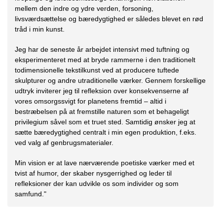
mellem den indre og ydre verden, forsoning,
livsværdsættelse og bæredygtighed er således blevet en rød
tråd i min kunst.
Jeg har de seneste år arbejdet intensivt med tuftning og
eksperimenteret med at bryde rammerne i den traditionelt
todimensionelle tekstilkunst ved at producere tuftede
skulpturer og andre utraditionelle værker. Gennem forskellige
udtryk inviterer jeg til refleksion over konsekvenserne af
vores omsorgssvigt for planetens fremtid – altid i
bestræbelsen på at fremstille naturen som et behageligt
privilegium såvel som et truet sted. Samtidig ønsker jeg at
sætte bæredygtighed centralt i min egen produktion, f.eks.
ved valg af genbrugsmaterialer.
Min vision er at lave nærværende poetiske værker med et
tvist af humor, der skaber nysgerrighed og leder til
refleksioner der kan udvikle os som individer og som
samfund."