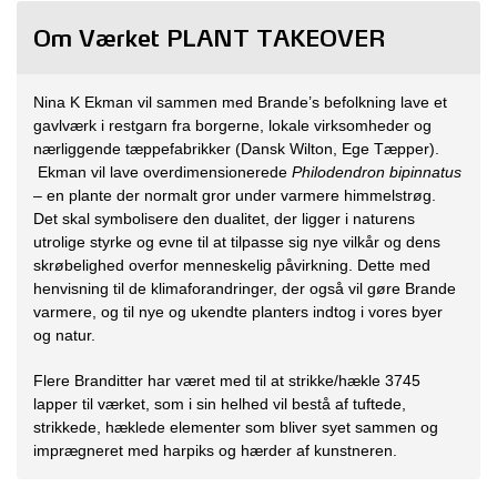
Om Værket PLANT TAKEOVER
Nina K Ekman vil sammen med Brande’s befolkning lave et
gavlværk i restgarn fra borgerne, lokale virksomheder og
nærliggende tæppefabrikker (Dansk Wilton, Ege Tæpper).
Ekman vil lave overdimensionerede
Philodendron bipinnatus
– en plante der normalt gror under varmere himmelstrøg.
Det skal symbolisere den dualitet, der ligger i naturens
utrolige styrke og evne til at tilpasse sig nye vilkår og dens
skrøbelighed overfor menneskelig påvirkning. Dette med
henvisning til de klimaforandringer, der også vil gøre Brande
varmere, og til nye og ukendte planters indtog i vores byer
og natur.
Flere Branditter har været med til at strikke/hækle 3745
lapper til værket, som i sin helhed vil bestå af tuftede,
strikkede, hæklede elementer som bliver syet sammen og
imprægneret med harpiks og hærder af kunstneren.