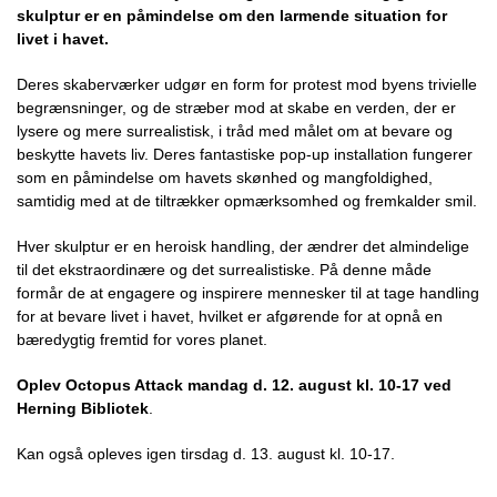
skulptur er en påmindelse om den larmende situation for
livet i havet.
Deres skaberværker udgør en form for protest mod byens trivielle
begrænsninger, og de stræber mod at skabe en verden, der er
lysere og mere surrealistisk, i tråd med målet om at bevare og
beskytte havets liv. Deres fantastiske pop-up installation fungerer
som en påmindelse om havets skønhed og mangfoldighed,
samtidig med at de tiltrækker opmærksomhed og fremkalder smil.
Hver skulptur er en heroisk handling, der ændrer det almindelige
til det ekstraordinære og det surrealistiske. På denne måde
formår de at engagere og inspirere mennesker til at tage handling
for at bevare livet i havet, hvilket er afgørende for at opnå en
bæredygtig fremtid for vores planet.
Oplev Octopus Attack mandag d. 12. august kl. 10-17 ved
Herning Bibliotek
.
Kan også opleves igen tirsdag d. 13. august kl. 10-17.