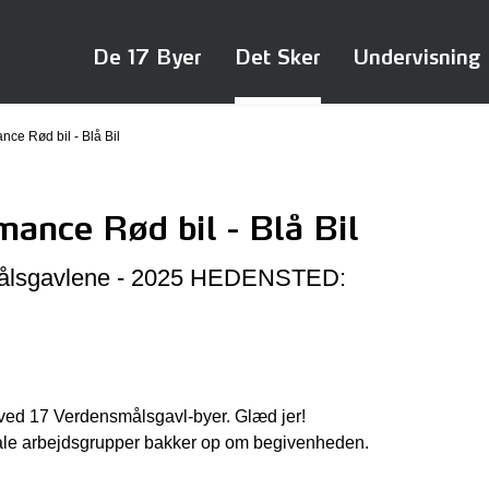
De 17 Byer
Det Sker
Undervisning
e Rød bil - Blå Bil
nce Rød bil - Blå Bil
målsgavlene - 2025 HEDENSTED:
 ved 17 Verdensmålsgavl-byer. Glæd jer!
kale arbejdsgrupper bakker op om begivenheden.